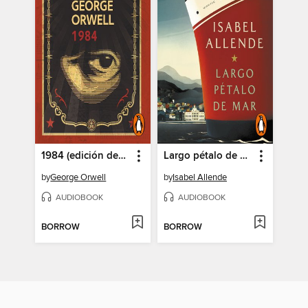
1984 (edición definitiva avalada por the Orwell Estate)
Largo pétalo de mar
by
George Orwell
by
Isabel Allende
AUDIOBOOK
AUDIOBOOK
BORROW
BORROW