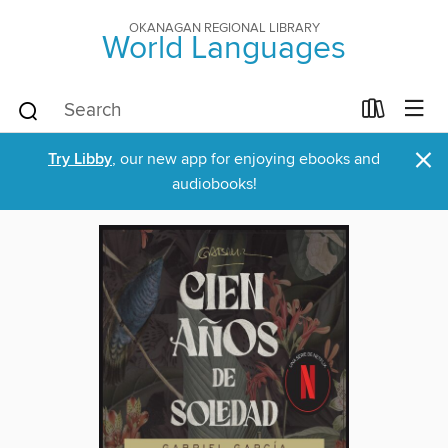
OKANAGAN REGIONAL LIBRARY
World Languages
×
Try Libby
, our new app for enjoying ebooks and
audiobooks!