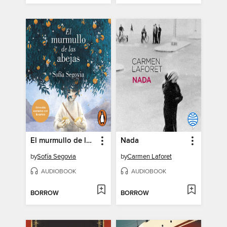
El murmullo de las abejas
Nada
by
Sofía Segovia
by
Carmen Laforet
AUDIOBOOK
AUDIOBOOK
BORROW
BORROW