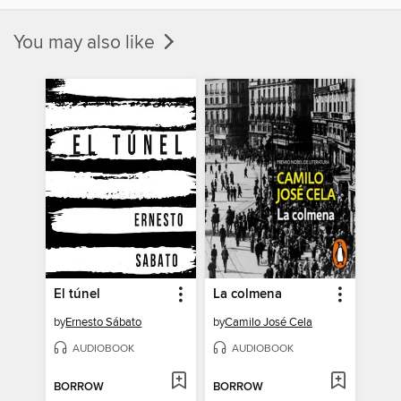
You may also like
El túnel
La colmena
by
Ernesto Sábato
by
Camilo José Cela
AUDIOBOOK
AUDIOBOOK
BORROW
BORROW